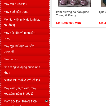
máy thử nước tiểu
Máy đuổi côn trùng
kem dưỡng da hàn quốc
Quả 
Young & Pretty
Monitor y tế, máy đo kinh lạc
Giá 1.500.000 VND
Giá 
chuẩn trị
Máy hút sữa và bình sữa
uống
Máy tập thể dục và đếm
bước đi
Bao cao su
Ghế răng và dụng cụ về nha
khoa
DỤNG CỤ THẨM MỸ VỀ DA
Máy xăm , mực xăm, máy
xóa xăm, nám ,thuốc tê
MÁY SOI DA , PHÂN TÍCH