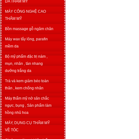
DA THẨM MỸ
MÁY CÔNG NGHỆ CAO
THẨM MỸ
Bồn massage gỗ ngâm chân
Máy wax tẩy lông, parafin
mềm da
Bộ mỹ phẩm đặc trị nám ,
mụn, nhăn , tàn nhang
dưỡng trắng da
Trà và kem giảm béo toàn
thân , kem chống nhăn
Máy thẩm mỹ nở săn chắc
ngực, bụng , Sản phẩm làm
hồng nhũ hoa
MÁY, DỤNG CỤ THẨM MỸ
VỀ TÓC