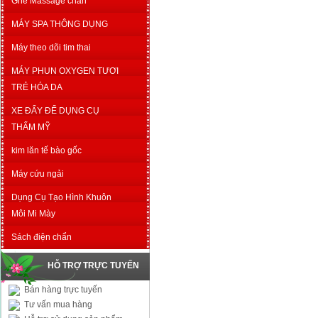
Ghế Massage chân
MÁY SPA THÔNG DỤNG
Máy theo dõi tim thai
MÁY PHUN OXYGEN TƯƠI
TRẺ HÓA DA
XE ĐẨY ĐỂ DỤNG CỤ
THẨM MỸ
kim lăn tế bào gốc
Máy cứu ngải
Dụng Cụ Tạo Hình Khuôn
Môi Mi Mày
Sách điện chẩn
HỖ TRỢ TRỰC TUYẾN
Bán hàng trực tuyến
Tư vấn mua hàng