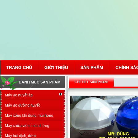
TRANG CHỦ
GIỚI THIỆU
SẢN PHẨM
CHÍNH SÁ
DANH MỤC SẢN PHẨM
CHI TIẾT SẢN PHẨM
Máy đo huyết áp
Máy đo đường huyết
Máy xông khí dung mũi họng
Máy chữa viêm mũi dị ứng
Máy hút dịch, đờm