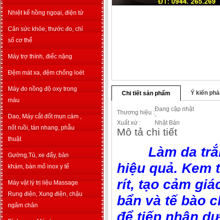
Nhiệt kế hồng ngoại, điện tử
Cân sức khỏe, thước đo, chỉ
số cơ thể
Máy trợ thính, điếc nặng
Đệm mát xa, đệm chống loét
Máy đo nồng độ oxy trong
Ý kiến phả
Chi tiết sản phẩm
máu
Đang cập nhật
Thương hiệu
:
-
Dao, Máy cắt đốt mụn cám ,
Xuất xứ
:
Nhật Bản
nốt ruồi, tàn nhang, phẫu
Mô tả chi tiết
thuật
Làm da trắng
Gường,Tủ, xe đẩy, bàn
hiệu quả. Kem 
khám, bàn mổ inox y tế
rít, tạo cảm gi
Máy vật lý trị liệu Massage
Rung điện, Xung điện, chậu
bẩn và tế bào c
ngâm chân
để tiếp nhận d