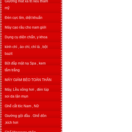
Giường mát xa trị liệu thẩm
mỹ
Đèn cực tím, diệt khuẩn
Máy cạo râu cho nam giới
Dụng cụ diện chẩn, y khoa
kính chì , áo chì, chì lá , bột
bazit
Bột đắp mặt nạ Spa , kem
tắm trắng
MÁY GIẢM BÉO TOÀN THÂN
Máy, Lều xông hơi , đèn lúp
soi da lặn mụn
Ghế cắt tóc Nam , Nữ
Giường gội đầu . Ghế đôn
,kích hơi