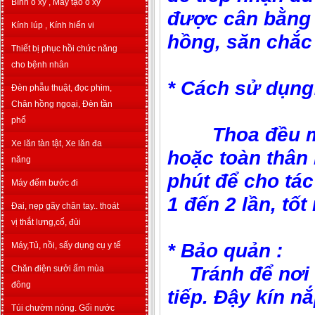
Bình o xy , Máy tạo o xy
được cân bằng 
Kính lúp , Kính hiển vi
hồng, săn chắc 
Thiết bị phục hồi chức năng
cho bệnh nhân
* Cách sử dụng
Đèn phẫu thuật, đọc phim,
Chân hồng ngoại, Đèn tần
phổ
Thoa đều một 
Xe lăn tàn tật, Xe lăn đa
hoặc toàn thân
năng
phút để cho tác
Máy đếm bước đi
1 đến 2 lần, tốt
Đai, nẹp gãy chân tay.. thoát
vị thắt lưng,cổ, đùi
* Bảo quản :
Máy,Tủ, nồi, sấy dụng cụ y tế
Tránh để nơi c
Chăn điện sưởi ấm mùa
đông
tiếp. Đậy kín n
Túi chườm nóng. Gối nước