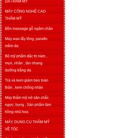
DA THẨM MỸ
MÁY CÔNG NGHỆ CAO
THẨM MỸ
Bồn massage gỗ ngâm chân
Máy wax tẩy lông, parafin
mềm da
Bộ mỹ phẩm đặc trị nám ,
mụn, nhăn , tàn nhang
dưỡng trắng da
Trà và kem giảm béo toàn
thân , kem chống nhăn
Máy thẩm mỹ nở săn chắc
ngực, bụng , Sản phẩm làm
hồng nhũ hoa
MÁY, DỤNG CỤ THẨM MỸ
VỀ TÓC