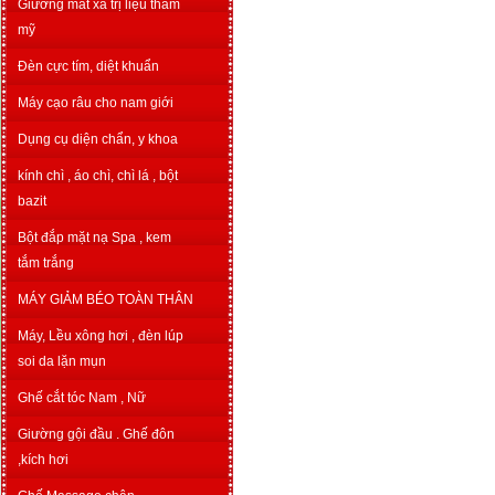
Giường mát xa trị liệu thẩm
mỹ
Đèn cực tím, diệt khuẩn
Máy cạo râu cho nam giới
Dụng cụ diện chẩn, y khoa
kính chì , áo chì, chì lá , bột
bazit
Bột đắp mặt nạ Spa , kem
tắm trắng
MÁY GIẢM BÉO TOÀN THÂN
Máy, Lều xông hơi , đèn lúp
soi da lặn mụn
Ghế cắt tóc Nam , Nữ
Giường gội đầu . Ghế đôn
,kích hơi