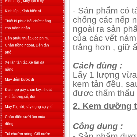
Bình o xy , Máy tạo o xy
- Sản phẩm có tá
Kính lúp , Kính hiển vi
chống các nếp nh
Thiết bị phục hồi chức năng
ngoài ra sản ph
cho bệnh nhân
của các vết nám,
Đèn phẫu thuật, đọc phim,
trắng hơn , giữ 
Chân hồng ngoại, Đèn tần
phổ
Xe lăn tàn tật, Xe lăn đa
Cách dùng :
năng
Lấy 1 lượng vừa
Máy đếm bước đi
kem tản đều, sa
Đai, nẹp gãy chân tay.. thoát
được thẩm thấu t
vị thắt lưng,cổ, đùi
2. Kem dưỡng tá
Máy,Tủ, nồi, sấy dụng cụ y tế
Chăn điện sưởi ấm mùa
Công dụng :
đông
- Sản phẩm được
Túi chườm nóng. Gối nước