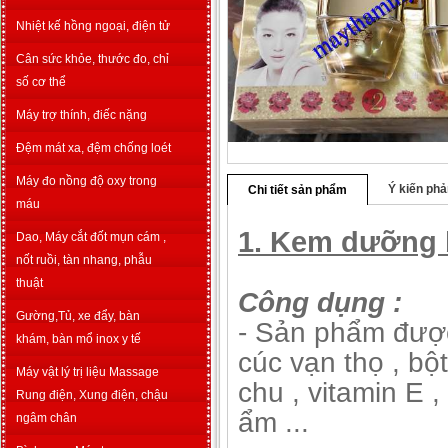
Nhiệt kế hồng ngoại, điện tử
Cân sức khỏe, thước đo, chỉ
số cơ thể
Máy trợ thính, điếc nặng
Đệm mát xa, đệm chống loét
Máy đo nồng độ oxy trong
Ý kiến phả
Chi tiết sản phẩm
máu
1. Kem dưỡng 
Dao, Máy cắt đốt mụn cám ,
nốt ruồi, tàn nhang, phẫu
thuật
Công dụng :
Gường,Tủ, xe đẩy, bàn
- Sản phẩm được 
khám, bàn mổ inox y tế
cúc vạn thọ , bột
Máy vật lý trị liệu Massage
chu , vitamin E , 
Rung điện, Xung điện, chậu
ẩm ...
ngâm chân