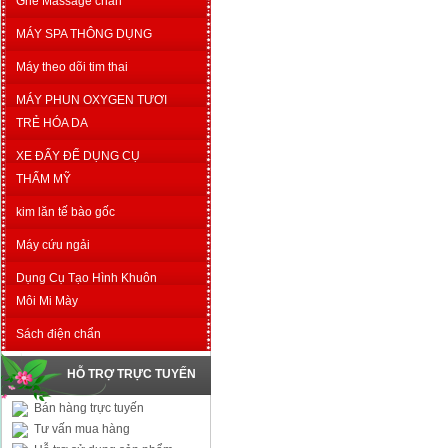
Ghế Massage chân
MÁY SPA THÔNG DỤNG
Máy theo dõi tim thai
MÁY PHUN OXYGEN TƯƠI
TRẺ HÓA DA
XE ĐẨY ĐỂ DỤNG CỤ
THẨM MỸ
kim lăn tế bào gốc
Máy cứu ngải
Dụng Cụ Tạo Hình Khuôn
Môi Mi Mày
Sách điện chẩn
HỖ TRỢ TRỰC TUYẾN
Bán hàng trực tuyến
Tư vấn mua hàng