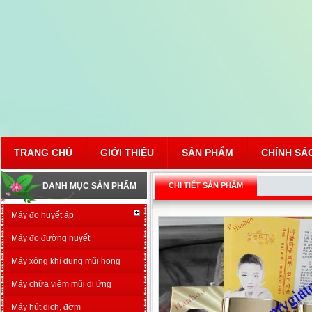
TRANG CHỦ
GIỚI THIỆU
SẢN PHẨM
CHÍNH SÁ
DANH MỤC SẢN PHẨM
CHI TIẾT SẢN PHẨM
Máy đo huyết áp
Máy đo đường huyết
Máy xông khí dung mũi họng
Máy chữa viêm mũi dị ứng
Máy hút dịch, đờm