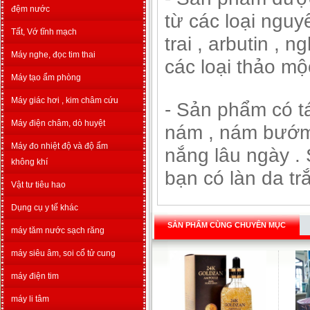
đệm nước
từ các loại nguy
Tất, Vớ tĩnh mạch
trai , arbutin , 
Máy nghe, đọc tim thai
các loại thảo mộc
Máy tạo ẩm phòng
Máy giác hơi , kim châm cứu
- Sản phẩm có t
Máy điện châm, dò huyệt
nám , nám bướm 
Máy đo nhiệt độ và độ ẩm
nắng lâu ngày .
không khí
bạn có làn da t
Vật tư tiêu hao
Dụng cụ y tế khác
SẢN PHẨM CÙNG CHUYÊN MỤC
máy tăm nước sạch răng
máy siêu âm, soi cổ tử cung
máy điện tim
máy li tâm