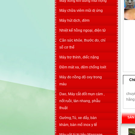
Máy xông khí dung mũi họng
Máy chữa viêm mũi dị ứng
Máy hút dịch, đờm
Nhiệt kế hồng ngoại, điện tử
Cân sức khỏe, thước đo, chỉ
số cơ thể
Máy trợ thính, điếc nặng
Đệm mát xa, đệm chống loét
Máy đo nồng độ oxy trong
Chi
máu
chuyê
Dao, Máy cắt đốt mụn cám ,
hãng
nốt ruồi, tàn nhang, phẫu
thuật
SẢN
Gường,Tủ, xe đẩy, bàn
khám, bàn mổ inox y tế
Máy vật lý trị liệu Massage