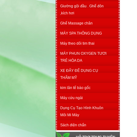
Giường gội đầu . Ghế đôn
,kích hơi
Ghế Massage chân
MÁY SPA THÔNG DỤNG
Máy theo dõi tim thai
MÁY PHUN OXYGEN TƯƠI
TRẺ HÓA DA
XE ĐẨY ĐỂ DỤNG CỤ
THẨM MỸ
kim lăn tế bào gốc
Máy cứu ngải
Dụng Cụ Tạo Hình Khuôn
Môi Mi Mày
Sách điện chẩn