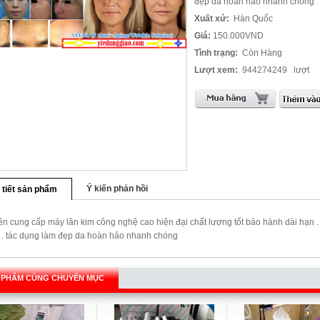
đẹp da hoàn hảo nhanh chóng
Xuất xứ:
Hàn Quốc
Giá:
150.000VND
Tình trạng:
Còn Hàng
Lượt xem:
944274249
lượt
Ý kiến phản hồi
 tiết sản phẩm
n cung cấp máy lăn kim công nghệ cao hiện đại chất lượng tốt bảo hành dài hạn 
 . tác dụng làm đẹp da hoàn hảo nhanh chóng
 PHẨM CÙNG CHUYÊN MỤC