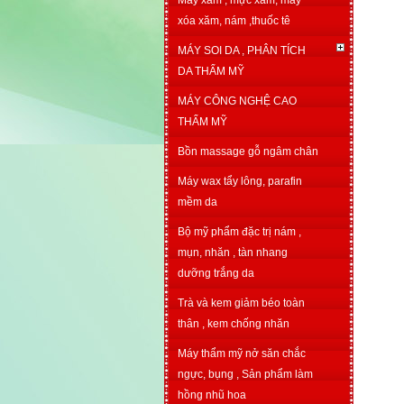
Máy xăm , mực xăm, máy
xóa xăm, nám ,thuốc tê
MÁY SOI DA , PHÂN TÍCH
DA THẨM MỸ
MÁY CÔNG NGHỆ CAO
THẨM MỸ
Bồn massage gỗ ngâm chân
Máy wax tẩy lông, parafin
mềm da
Bộ mỹ phẩm đặc trị nám ,
mụn, nhăn , tàn nhang
dưỡng trắng da
Trà và kem giảm béo toàn
thân , kem chống nhăn
Máy thẩm mỹ nở săn chắc
ngực, bụng , Sản phẩm làm
hồng nhũ hoa