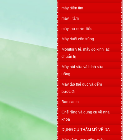
máy điện tim
máy li tâm
máy thử nước tiểu
Máy đuổi côn trùng
Monitor y tế, máy đo kinh lạc
chuẩn trị
Máy hút sữa và bình sữa
uống
Máy tập thể dục và đếm
bước đi
Bao cao su
Ghế răng và dụng cụ về nha
khoa
DỤNG CỤ THẨM MỸ VỀ DA