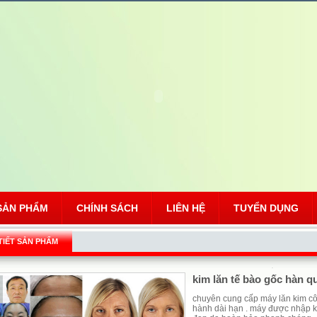
SẢN PHẨM
CHÍNH SÁCH
LIÊN HỆ
TUYỂN DỤNG
 TIẾT SẢN PHẨM
kim lăn tế bào gốc hàn q
chuyên cung cấp máy lăn kim công
hành dài hạn . máy được nhập k