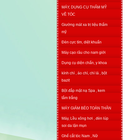
MÁY, DỤNG CỤ THẨM MỸ
VỀ TÓC
Giường mát xa trị liệu thẩm
mỹ
Đèn cực tím, diệt khuẩn
Máy cạo râu cho nam giới
Dụng cụ diện chẩn, y khoa
kính chì , áo chì, chì lá , bột
bazit
Bột đắp mặt nạ Spa , kem
tắm trắng
MÁY GIẢM BÉO TOÀN THÂN
Máy, Lều xông hơi , đèn lúp
soi da lặn mụn
Ghế cắt tóc Nam , Nữ