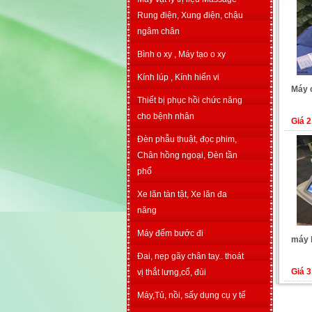
Rung điện, Xung điện, chậu
ngâm chân
Bình o xy , Máy tạo o xy
Kính lúp , Kính hiển vi
Máy c
Thiết bị phục hồi chức năng
cho bệnh nhân
Giá 
Đèn phẫu thuật, đọc phim,
Chân hồng ngoại, Đèn tần
phổ
Xe lăn tàn tật, Xe lăn đa
năng
Máy đếm bước đi
máy 
Đai, nẹp gãy chân tay.. thoát
Giá 
vị thắt lưng,cổ, đùi
Máy,Tủ, nồi, sấy dụng cụ y tế