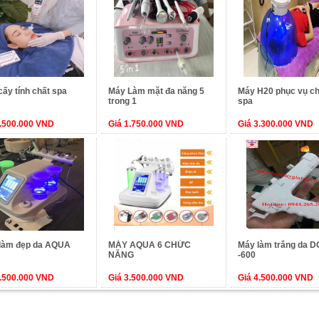
ấy tính chất spa
Máy Làm mặt đa năng 5
Máy H20 phục vụ c
trong 1
spa
2.500.000 VND
Giá 1.750.000 VND
Giá 3.300.000 VND
làm đẹp da AQUA
MÁY AQUA 6 CHỨC
Máy làm trắng da D
NĂNG
-600
3.500.000 VND
Giá 3.500.000 VND
Giá 4.500.000 VND