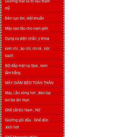
Giường mát xa trị liệu thẩm
mỹ
Đèn cực tím, diệt khuẩn
Máy cạo râu cho nam giới
Dụng cụ diện chẩn, y khoa
kính chì , áo chì, chì lá , bột
bazit
Bột đắp mặt nạ Spa , kem
tắm trắng
MÁY GIẢM BÉO TOÀN THÂN
Máy, Lều xông hơi , đèn lúp
soi da lặn mụn
Ghế cắt tóc Nam , Nữ
Giường gội đầu . Ghế đôn
,kích hơi