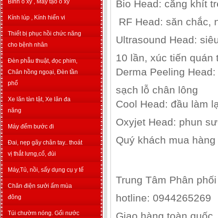
Bình o xy , Máy tạo o xy
Bio Head: căng khít t
Kính lúp , Kính hiển vi
RF Head: săn chắc, n
Thiết bị phục hồi chức năng
Ultrasound Head: siêu
cho bệnh nhân
10 lần, xúc tiến quán 
Đèn phẫu thuật, đọc phim,
Derma Peeling Head: 
Chân hồng ngoại, Đèn tần
phổ
sạch lỗ chân lông
Xe lăn tàn tật, Xe lăn đa
Cool Head: đầu làm lạn
năng
Oxyjet Head: phun sư
Máy đếm bước đi
Quý khách mua hàng li
Đai, nẹp gãy chân tay.. thoát
vị thắt lưng,cổ, đùi
Máy,Tủ, nồi, sấy dụng cụ y tế
Trung Tâm Phân phối
Chăn điện sưởi ấm mùa
hotline: 0944265269
đông
Túi chườm nóng. Gối nước
Giao hàng toàn quốc