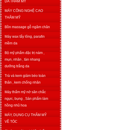
DA THẨM MỸ
MÁY CÔNG NGHỆ CAO
THẨM MỸ
Bồn massage gỗ ngâm chân
Máy wax tẩy lông, parafin
mềm da
Bộ mỹ phẩm đặc trị nám ,
mụn, nhăn , tàn nhang
dưỡng trắng da
Trà và kem giảm béo toàn
thân , kem chống nhăn
Máy thẩm mỹ nở săn chắc
ngực, bụng , Sản phẩm làm
hồng nhũ hoa
MÁY, DỤNG CỤ THẨM MỸ
VỀ TÓC