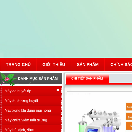
TRANG CHỦ
GIỚI THIỆU
SẢN PHẨM
CHÍNH SÁ
DANH MỤC SẢN PHẨM
CHI TIẾT SẢN PHẨM
Máy đo huyết áp
Máy đo đường huyết
Máy xông khí dung mũi họng
Máy chữa viêm mũi dị ứng
Máy hút dịch, đờm