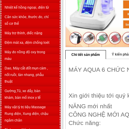
Nhiệt kế hồng ngoại, điện tử
Cân sức khỏe, thước đo, chỉ
số cơ thể
Máy trợ thính, điếc nặng
Đệm mát xa, đệm chống loét
Máy đo nồng độ oxy trong
Ý kiến phả
Chi tiết sản phẩm
máu
Dao, Máy cắt đốt mụn cám ,
MÁY AQUA 6 CHỨC
nốt ruồi, tàn nhang, phẫu
thuật
Gường,Tủ, xe đẩy, bàn
Xin giới thiệu tới 
khám, bàn mổ inox y tế
NĂNG mới nhất
Máy vật lý trị liệu Massage
CÔNG NGHỆ MỚI AQ
Rung điện, Xung điện, chậu
ngâm chân
Chức năng: