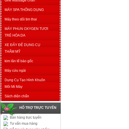
Ghế Massage chân
MÁY SPA THÔNG DỤNG
Máy theo dõi tim thai
MÁY PHUN OXYGEN TƯƠI
TRẺ HÓA DA
XE ĐẨY ĐỂ DỤNG CỤ
THẨM MỸ
kim lăn tế bào gốc
Máy cứu ngải
Dụng Cụ Tạo Hình Khuôn
Môi Mi Mày
Sách điện chẩn
HỖ TRỢ TRỰC TUYẾN
Bán hàng trực tuyến
Tư vấn mua hàng