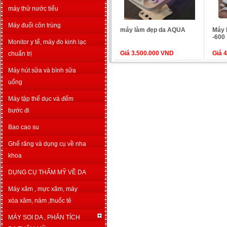
máy thử nước tiểu
Máy đuổi côn trùng
máy làm đẹp da AQUA
Máy 
-600
Monitor y tế, máy đo kinh lạc
Giá 3.500.000 VND
Giá 
chuẩn trị
Máy hút sữa và bình sữa
uống
Máy tập thể dục và đếm
bước đi
Bao cao su
Ghế răng và dụng cụ về nha
khoa
DỤNG CỤ THẨM MỸ VỀ DA
Máy xăm , mực xăm, máy
xóa xăm, nám ,thuốc tê
MÁY SOI DA , PHÂN TÍCH