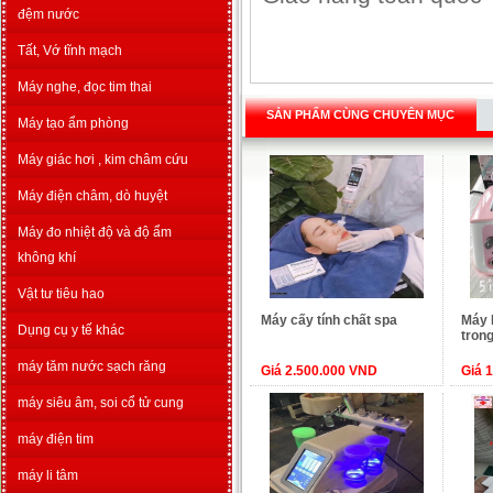
đệm nước
Tất, Vớ tĩnh mạch
Máy nghe, đọc tim thai
SẢN PHẨM CÙNG CHUYÊN MỤC
Máy tạo ẩm phòng
Máy giác hơi , kim châm cứu
Máy điện châm, dò huyệt
Máy đo nhiệt độ và độ ẩm
không khí
Vật tư tiêu hao
Máy cấy tính chất spa
Máy 
Dụng cụ y tế khác
trong
máy tăm nước sạch răng
Giá 2.500.000 VND
Giá 
máy siêu âm, soi cổ tử cung
máy điện tim
máy li tâm