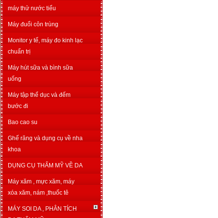
máy thử nước tiểu
Máy đuổi côn trùng
Monitor y tế, máy đo kinh lạc
chuẩn trị
Máy hút sữa và bình sữa
uống
Máy tập thể dục và đếm
bước đi
Bao cao su
Ghế răng và dụng cụ về nha
khoa
DỤNG CỤ THẨM MỸ VỀ DA
Máy xăm , mực xăm, máy
xóa xăm, nám ,thuốc tê
MÁY SOI DA , PHÂN TÍCH