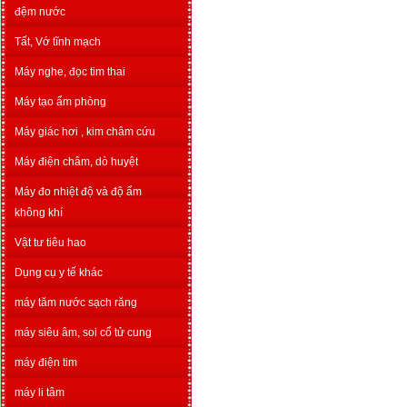
đệm nước
Tất, Vớ tĩnh mạch
Máy nghe, đọc tim thai
Máy tạo ẩm phòng
Máy giác hơi , kim châm cứu
Máy điện châm, dò huyệt
Máy đo nhiệt độ và độ ẩm
không khí
Vật tư tiêu hao
Dụng cụ y tế khác
máy tăm nước sạch răng
máy siêu âm, soi cổ tử cung
máy điện tim
máy li tâm