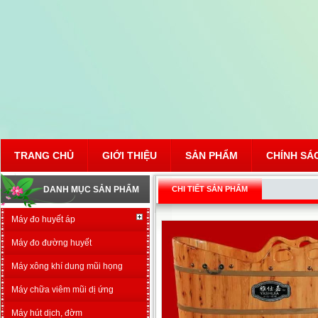
TRANG CHỦ
GIỚI THIỆU
SẢN PHẨM
CHÍNH SÁ
DANH MỤC SẢN PHẨM
CHI TIẾT SẢN PHẨM
Máy đo huyết áp
Máy đo đường huyết
Máy xông khí dung mũi họng
Máy chữa viêm mũi dị ứng
Máy hút dịch, đờm