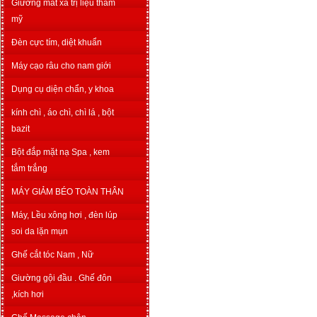
Giường mát xa trị liệu thẩm
mỹ
Đèn cực tím, diệt khuẩn
Máy cạo râu cho nam giới
Dụng cụ diện chẩn, y khoa
kính chì , áo chì, chì lá , bột
bazit
Bột đắp mặt nạ Spa , kem
tắm trắng
MÁY GIẢM BÉO TOÀN THÂN
Máy, Lều xông hơi , đèn lúp
soi da lặn mụn
Ghế cắt tóc Nam , Nữ
Giường gội đầu . Ghế đôn
,kích hơi