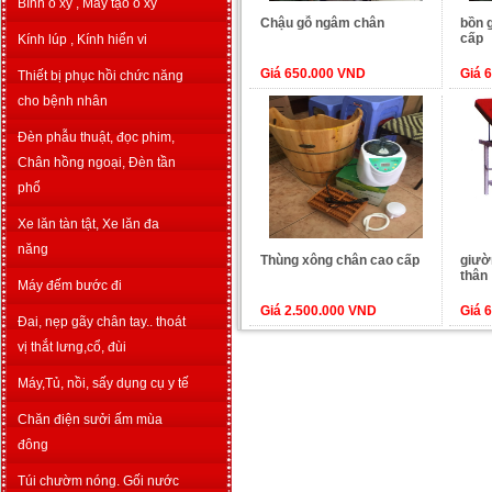
Bình o xy , Máy tạo o xy
Chậu gỗ ngâm chân
bồn
cấp
Kính lúp , Kính hiển vi
Giá 650.000 VND
Giá 
Thiết bị phục hồi chức năng
cho bệnh nhân
Đèn phẫu thuật, đọc phim,
Chân hồng ngoại, Đèn tần
phổ
Xe lăn tàn tật, Xe lăn đa
năng
Thùng xông chân cao cấp
giườ
thân
Máy đếm bước đi
Giá 2.500.000 VND
Giá 
Đai, nẹp gãy chân tay.. thoát
vị thắt lưng,cổ, đùi
Máy,Tủ, nồi, sấy dụng cụ y tế
Chăn điện sưởi ấm mùa
đông
Túi chườm nóng. Gối nước