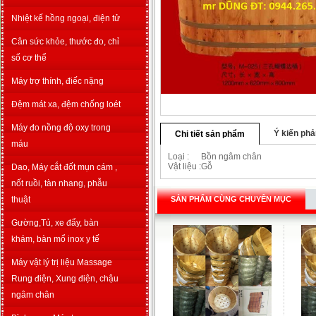
Nhiệt kế hồng ngoại, điện tử
Cân sức khỏe, thước đo, chỉ
số cơ thể
Máy trợ thính, điếc nặng
Đệm mát xa, đệm chống loét
Máy đo nồng độ oxy trong
Ý kiến phả
Chi tiết sản phẩm
máu
Loại
:
Bồn ngâm chân
Vật liệu
:
Gỗ
Dao, Máy cắt đốt mụn cám ,
nốt ruồi, tàn nhang, phẫu
thuật
SẢN PHẨM CÙNG CHUYÊN MỤC
Gường,Tủ, xe đẩy, bàn
khám, bàn mổ inox y tế
Máy vật lý trị liệu Massage
Rung điện, Xung điện, chậu
ngâm chân