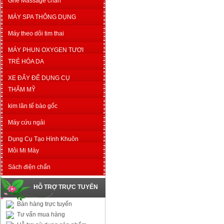
Ghế Massage chân
MÁY SPA THÔNG DỤNG
Máy theo dõi tim thai
MÁY PHUN OXYGEN TƯƠI
TRẺ HÓA DA
XE ĐẨY ĐỂ DỤNG CỤ
THẨM MỸ
kim lăn tế bào gốc
Máy cứu ngải
Dụng Cụ Tạo Hình Khuôn
Môi Mi Mày
Sách điện chẩn
HỖ TRỢ TRỰC TUYẾN
Bán hàng trực tuyến
Tư vấn mua hàng