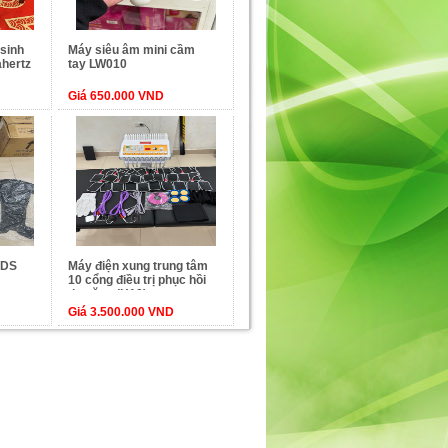
sinh
Máy siêu âm mini cầm
ahertz
tay LW010
 cơ
Giá 650.000 VND
DDS
Máy điện xung trung tâm
10 cổng điều trị phục hồi
đa năng (H10)
Giá 3.500.000 VND