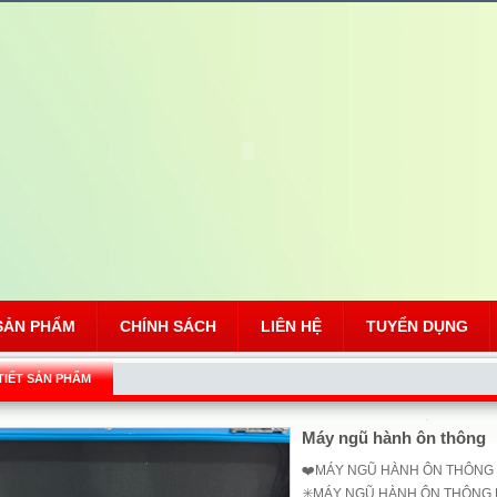
SẢN PHẨM
CHÍNH SÁCH
LIÊN HỆ
TUYỂN DỤNG
 TIẾT SẢN PHẨM
Máy ngũ hành ôn thông
❤️MÁY NGŨ HÀNH ÔN THÔNG MỚ
✳️MÁY NGŨ HÀNH ÔN THÔNG 