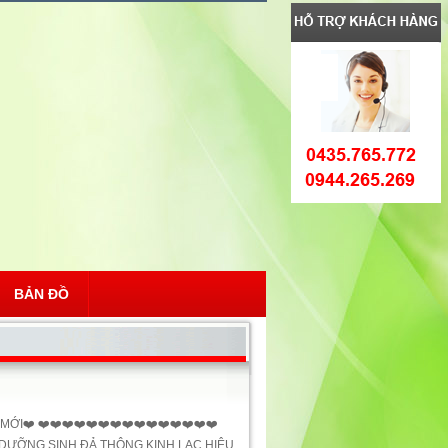
BẢN ĐỒ
I❤️ ❤️❤️❤️❤️❤️❤️❤️❤️❤️❤️❤️❤️❤️❤️❤️
DƯỠNG SINH ĐẢ THÔNG KINH LẠC HIỆU