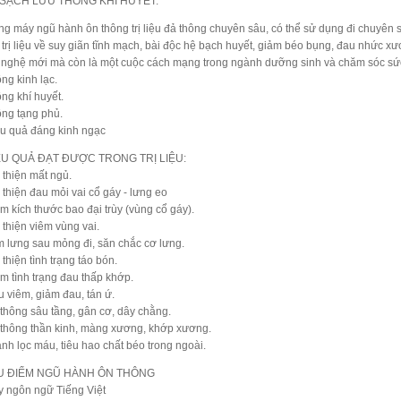
SẠCH LƯU THÔNG KHÍ HUYẾT.
g máy ngũ hành ôn thông trị liệu đả thông chuyên sâu, có thể sử dụng đi chuyên s
trị liệu về suy giãn tĩnh mạch, bài độc hệ bạch huyết, giảm béo bụng, đau nhức x
 nghệ mới mà còn là một cuộc cách mạng trong ngành dưỡng sinh và chăm sóc sức
ng kinh lạc.
ng khí huyết.
ông tạng phủ.
ệu quả đáng kinh ngạc
U QUẢ ĐẠT ĐƯỢC TRONG TRỊ LIỆU:
 thiện mất ngủ.
thiện đau mỏi vai cổ gáy - lưng eo
 kích thước bao đại trùy (vùng cổ gáy).
thiện viêm vùng vai.
 lưng sau mỏng đi, săn chắc cơ lưng.
thiện tình trạng táo bón.
 tình trạng đau thấp khớp.
 viêm, giảm đau, tán ứ.
hông sâu tầng, gân cơ, dây chằng.
thông thần kinh, màng xương, khớp xương.
h lọc máu, tiêu hao chất béo trong ngoài.
ƯU ĐIỂM NGŨ HÀNH ÔN THÔNG
 ngôn ngữ Tiếng Việt