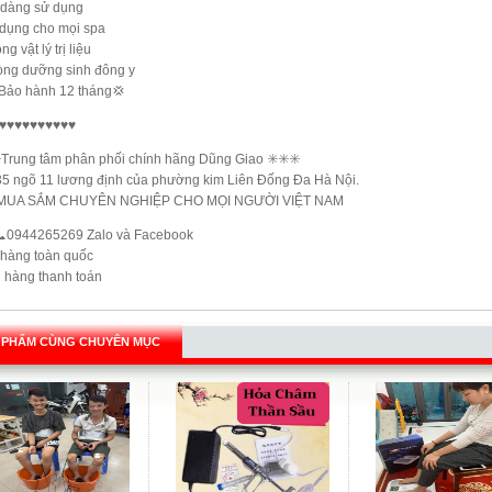
dàng sử dụng
dụng cho mọi spa
g vật lý trị liệu
ng dưỡng sinh đông y
Bảo hành 12 tháng💢
♥️♥️♥️♥️♥️♥️♥️♥️♥️♥️
️Trung tâm phân phối chính hãng Dũng Giao ✳️✳️✳️
35 ngõ 11 lương định của phường kim Liên Đống Đa Hà Nội.
MUA SẮM CHUYÊN NGHIỆP CHO MỌI NGƯỜI VIỆT NAM
📞0944265269 Zalo và Facebook
 hàng toàn quốc
 hàng thanh toán
 PHẨM CÙNG CHUYÊN MỤC