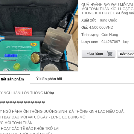
QUẢ. •ĐÁNH BAY ĐAU MỎI VAI
MỎI TOÀN THÂN KÍCH HOẠT C
THÔNG KHÍ HUYẾT. ♻️Dòng máy 
Xuất xứ:
Trung Quốc
Giá:
4.500.000VND
Tình trạng:
Còn Hàng
Lượt xem:
944267097
lượt
Ý kiến phản hồi
 tiết sản phẩm
ÁY NGŨ HÀNH ÔN THÔNG MỚI❤️
❤️❤️❤️❤️❤️❤️❤️❤️❤️❤️❤️❤️❤️
Y NGŨ HÀNH ÔN THÔNG DƯỠNG SINH ĐẢ THÔNG KINH LẠC HIỆU QUẢ.
H BAY ĐAU MỎI VAI CỔ GÁY - LƯNG EO BỤNG MỠ .
ỨC MỎI TOÀN THÂN
 HOẠT CÁC TẾ BÀO KHỎE TRỞ LẠI