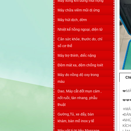
Máy xông khí dung mũi họng
Máy chữa viêm mũi dị ứng
Máy hút dịch, đờm
Nhiệt kế hồng ngoại, điện tử
Cân sức khỏe, thước đo, chỉ
số cơ thể
Máy trợ thính, điếc nặng
Đệm mát xa, đệm chống loét
Máy đo nồng độ oxy trong
Chi
máu
❤️M
Dao, Máy cắt đốt mụn cám ,
nốt ruồi, tàn nhang, phẫu
❤️❤️
thuật
✳️MÁ
Gường,Tủ, xe đẩy, bàn
•ĐÁN
•NH
khám, bàn mổ inox y tế
KÍCH
Máy vật lý trị liệu Massage