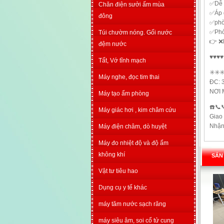
✅Dễ 
Chăn điện sưởi ấm mùa
✅Áp 
đông
✅phòn
✅Phò
Túi chườm nóng. Gối nước
👉 ❌
đệm nước
♥️♥️♥️♥️
Tất, Vớ tĩnh mạch
✳️✳️✳
Máy nghe, đọc tim thai
ĐC: 
NƠI 
Máy tạo ẩm phòng
☎️📞
Máy giác hơi , kim châm cứu
Giao
Nhận
Máy điện châm, dò huyệt
Máy đo nhiệt độ và độ ẩm
không khí
SẢN
Vật tư tiêu hao
Dụng cụ y tế khác
máy tăm nước sạch răng
máy siêu âm, soi cổ tử cung