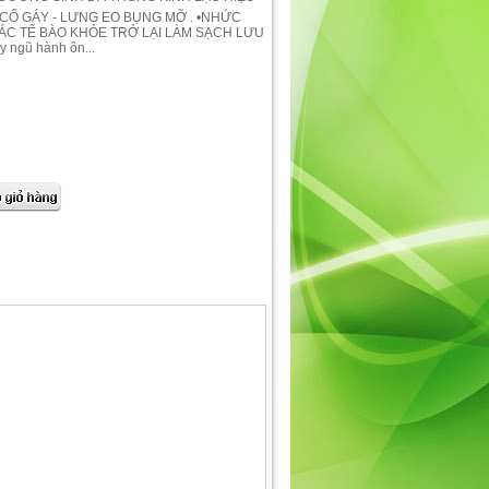
 CỔ GÁY - LƯNG EO BỤNG MỠ . •NHỨC
ÁC TẾ BÀO KHỎE TRỞ LẠI LÀM SẠCH LƯU
ngũ hành ôn...