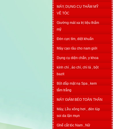
MÁY, DỤNG CỤ THẨM MỸ
VỀ TÓC
Giường mát xa trị liệu thẩm
mỹ
Đèn cực tím, diệt khuẩn
Máy cạo râu cho nam giới
Dụng cụ diện chẩn, y khoa
kính chì , áo chì, chì lá , bột
bazit
Bột đắp mặt nạ Spa , kem
tắm trắng
MÁY GIẢM BÉO TOÀN THÂN
Máy, Lều xông hơi , đèn lúp
soi da lặn mụn
Ghế cắt tóc Nam , Nữ