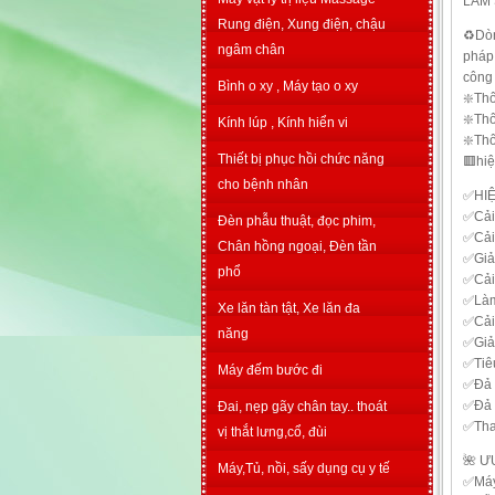
LÀM 
Rung điện, Xung điện, chậu
♻️Dòn
ngâm chân
pháp 
công
Bình o xy , Máy tạo o xy
❇️Thô
❇️Thô
Kính lúp , Kính hiển vi
❇️Th
Thiết bị phục hồi chức năng
🟥hi
cho bệnh nhân
✅HIỆ
✅Cải
Đèn phẫu thuật, đọc phim,
✅Cải 
Chân hồng ngoại, Đèn tần
✅Giảm
phổ
✅Cải 
✅Làm
Xe lăn tàn tật, Xe lăn đa
✅Cải 
năng
✅Giảm
✅Tiêu
Máy đếm bước đi
✅Đả t
✅Đả 
Đai, nẹp gãy chân tay.. thoát
✅Than
vị thắt lưng,cổ, đùi
🌺 
Máy,Tủ, nồi, sấy dụng cụ y tế
✅Máy