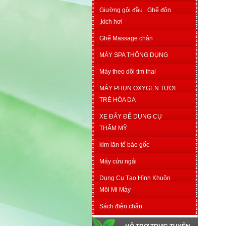
Giường gội đầu . Ghế đôn
,kích hơi
Ghế Massage chân
MÁY SPA THÔNG DỤNG
Máy theo dõi tim thai
MÁY PHUN OXYGEN TƯƠI
TRẺ HÓA DA
XE ĐẨY ĐỂ DỤNG CỤ
THẨM MỸ
kim lăn tế bào gốc
Máy cứu ngải
Dụng Cụ Tạo Hình Khuôn
Môi Mi Mày
Sách điện chẩn