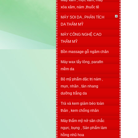
Máy xăm , mực xăm, máy
xóa xăm, nám ,thuốc tê
MÁY SOI DA , PHÂN TÍCH
DA THẨM MỸ
MÁY CÔNG NGHỆ CAO
THẨM MỸ
Bồn massage gỗ ngâm chân
Máy wax tẩy lông, parafin
mềm da
Bộ mỹ phẩm đặc trị nám ,
mụn, nhăn , tàn nhang
dưỡng trắng da
Trà và kem giảm béo toàn
thân , kem chống nhăn
Máy thẩm mỹ nở săn chắc
ngực, bụng , Sản phẩm làm
hồng nhũ hoa