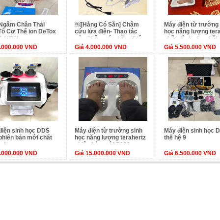
Ngâm Chân Thải
￼[Hàng Có Sẵn] Châm
Máy điện từ trường 
Tố Cơ Thể ion DeTox
cứu lửa điện- Thao tác
học năng lượng ter
9 NEW
của Châm cứu bằng Điện
chữa lành phục hồi
Hỏa an toàn, đơn giản,
thể mới
3.000.000 VND
Giá 4.000.000 VND
Giá 5.500.000 VND
nhanh chóng
điện sinh học DDS
Máy điện từ trường sinh
Máy điện sinh học 
phiên bản mới chất
học năng lượng terahertz
thế hệ 9
g hơn
phiên bản mới P100
4.000.000 VND
Giá 15.000.000 VND
Giá 6.500.000 VND