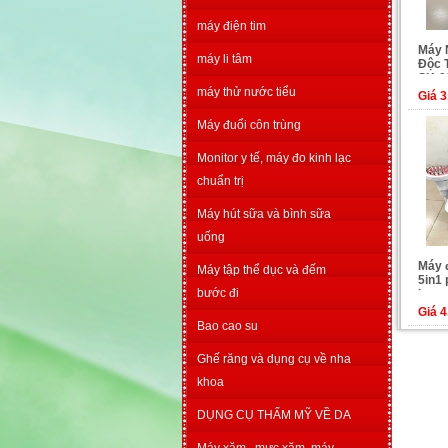
máy điện tim
Máy 
máy li tâm
Độc 
SK-0
máy thử nước tiểu
Giá 
Máy đuổi côn trùng
Monitor y tế, máy đo kinh lạc
chuẩn trị
Máy hút sữa và bình sữa
uống
Máy 
Máy tập thể dục và đếm
5in1 
bước đi
lượn
Giá 
Bao cao su
Ghế răng và dụng cụ về nha
khoa
DỤNG CỤ THẨM MỸ VỀ DA