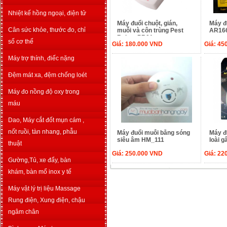
Nhiệt kế hồng ngoại, điện tử
Máy đuổi chuột, gián,
Máy đu
Cân sức khỏe, thước đo, chỉ
muỗi và côn trùng Pest
AR16
Reject PR01
số cơ thể
Giá:
180.000
VND
Giá:
45
Máy trợ thính, điếc nặng
Đệm mát xa, đệm chống loét
Máy đo nồng độ oxy trong
máu
Dao, Máy cắt đốt mụn cám ,
nốt ruồi, tàn nhang, phẫu
Máy đuổi muỗi bằng sóng
Máy đ
siêu âm HM_111
loài g
thuật
Giá:
250.000
VND
Giá:
22
Gường,Tủ, xe đẩy, bàn
khám, bàn mổ inox y tế
Máy vật lý trị liệu Massage
Rung điện, Xung điện, chậu
ngâm chân