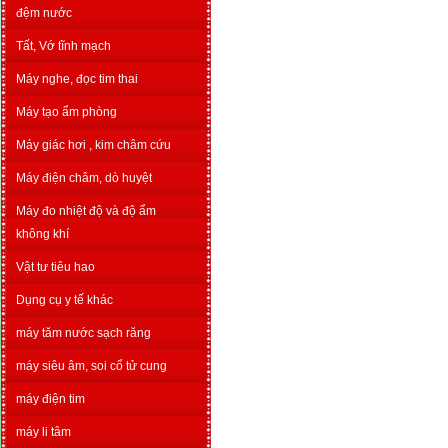
đệm nước
Tất, Vớ tĩnh mạch
Máy nghe, đọc tim thai
Máy tạo ẩm phòng
Máy giác hơi , kim châm cứu
Máy điện châm, dò huyệt
Máy đo nhiệt độ và độ ẩm
không khí
Vật tư tiêu hao
Dụng cụ y tế khác
máy tăm nước sạch răng
máy siêu âm, soi cổ tử cung
máy điện tim
máy li tâm