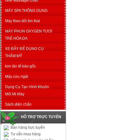
Ghế Massage chân
MÁY SPA THÔNG DỤNG
Máy theo dõi tim thai
MÁY PHUN OXYGEN TƯƠI
TRẺ HÓA DA
XE ĐẨY ĐỂ DỤNG CỤ
THẨM MỸ
kim lăn tế bào gốc
Máy cứu ngải
Dụng Cụ Tạo Hình Khuôn
Môi Mi Mày
Sách điện chẩn
HỖ TRỢ TRỰC TUYẾN
Bán hàng trực tuyến
Tư vấn mua hàng