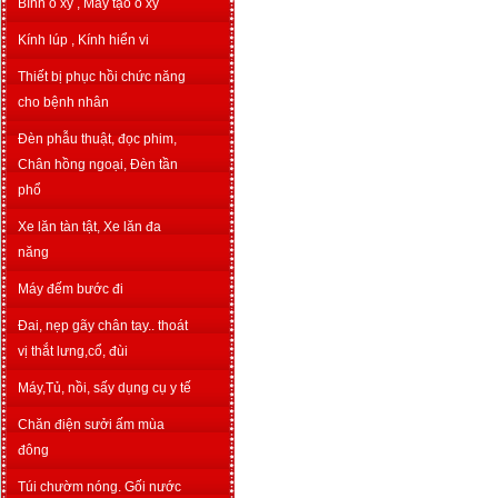
Bình o xy , Máy tạo o xy
Kính lúp , Kính hiển vi
Thiết bị phục hồi chức năng
cho bệnh nhân
Đèn phẫu thuật, đọc phim,
Chân hồng ngoại, Đèn tần
phổ
Xe lăn tàn tật, Xe lăn đa
năng
Máy đếm bước đi
Đai, nẹp gãy chân tay.. thoát
vị thắt lưng,cổ, đùi
Máy,Tủ, nồi, sấy dụng cụ y tế
Chăn điện sưởi ấm mùa
đông
Túi chườm nóng. Gối nước