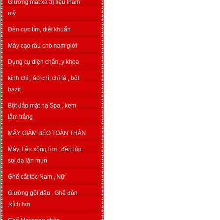
Giường mát xa trị liệu thẩm
mỹ
Đèn cực tím, diệt khuẩn
Máy cạo râu cho nam giới
Dụng cụ diện chẩn, y khoa
kính chì , áo chì, chì lá , bột
bazit
Bột đắp mặt nạ Spa , kem
tắm trắng
MÁY GIẢM BÉO TOÀN THÂN
Máy, Lều xông hơi , đèn lúp
soi da lặn mụn
Ghế cắt tóc Nam , Nữ
Giường gội đầu . Ghế đôn
,kích hơi