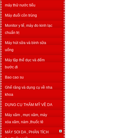
máy thử nước tiểu
Máy đuổi côn trùng
Monitor y tế, máy đo kinh lạc
chuẩn trị
Máy hút sữa và bình sữa
uống
Máy tập thể dục và đếm
bước đi
Bao cao su
Ghế răng và dụng cụ về nha
khoa
DỤNG CỤ THẨM MỸ VỀ DA
Máy xăm , mực xăm, máy
xóa xăm, nám ,thuốc tê
MÁY SOI DA , PHÂN TÍCH