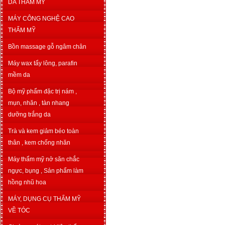
DA THẨM MỸ
MÁY CÔNG NGHỆ CAO
THẨM MỸ
Bồn massage gỗ ngâm chân
Máy wax tẩy lông, parafin
mềm da
Bộ mỹ phẩm đặc trị nám ,
mụn, nhăn , tàn nhang
dưỡng trắng da
Trà và kem giảm béo toàn
thân , kem chống nhăn
Máy thẩm mỹ nở săn chắc
ngực, bụng , Sản phẩm làm
hồng nhũ hoa
MÁY, DỤNG CỤ THẨM MỸ
VỀ TÓC