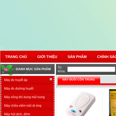
TRANG CHỦ
GIỚI THIỆU
SẢN PHẨM
CHÍNH SÁ
Từ
DANH MỤC SẢN PHẨM
khóa:
MÁY ĐUỔI CÔN TRÙNG
Máy đo huyết áp
Máy đo đường huyết
Máy xông khí dung mũi họng
Máy chữa viêm mũi dị ứng
Máy hút dịch, đờm