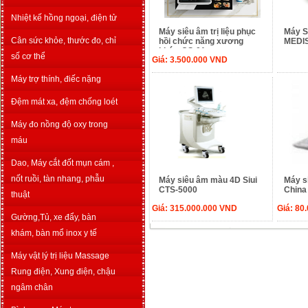
Nhiệt kế hồng ngoại, điện tử
Máy siêu âm trị liệu phục
Máy S
Cân sức khỏe, thước đo, chỉ
hồi chức năng xương
MEDI
khớp CS-01
số cơ thể
Giá:
3.500.000
VND
Máy trợ thính, điếc nặng
Đệm mát xa, đệm chống loét
Máy đo nồng độ oxy trong
máu
Dao, Máy cắt đốt mụn cám ,
nốt ruồi, tàn nhang, phẫu
Máy siêu âm màu 4D Siui
Máy s
CTS-5000
China
thuật
Giá:
315.000.000
VND
Giá:
80
Gường,Tủ, xe đẩy, bàn
khám, bàn mổ inox y tế
Máy vật lý trị liệu Massage
Rung điện, Xung điện, chậu
ngâm chân