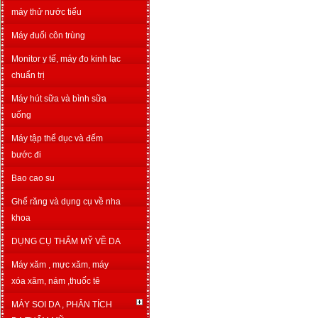
máy thử nước tiểu
Máy đuổi côn trùng
Monitor y tế, máy đo kinh lạc
chuẩn trị
Máy hút sữa và bình sữa
uống
Máy tập thể dục và đếm
bước đi
Bao cao su
Ghế răng và dụng cụ về nha
khoa
DỤNG CỤ THẨM MỸ VỀ DA
Máy xăm , mực xăm, máy
xóa xăm, nám ,thuốc tê
MÁY SOI DA , PHÂN TÍCH