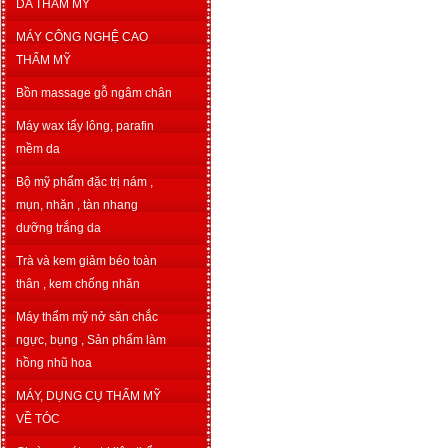
DA THẨM MỸ
MÁY CÔNG NGHỆ CAO
THẨM MỸ
Bồn massage gỗ ngâm chân
Máy wax tẩy lông, parafin
mềm da
Bộ mỹ phẩm đặc trị nám ,
mụn, nhăn , tàn nhang
dưỡng trắng da
Trà và kem giảm béo toàn
thân , kem chống nhăn
Máy thẩm mỹ nở săn chắc
ngực, bụng , Sản phẩm làm
hồng nhũ hoa
MÁY, DỤNG CỤ THẨM MỸ
VỀ TÓC