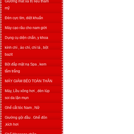
Giường mát xa trị liệu thẩm
mỹ
Đèn cực tím, diệt khuẩn
Máy cạo râu cho nam giới
Dụng cụ diện chẩn, y khoa
kính chì , áo chì, chì lá , bột
bazit
Bột đắp mặt nạ Spa , kem
tắm trắng
MÁY GIẢM BÉO TOÀN THÂN
Máy, Lều xông hơi , đèn lúp
soi da lặn mụn
Ghế cắt tóc Nam , Nữ
Giường gội đầu . Ghế đôn
,kích hơi