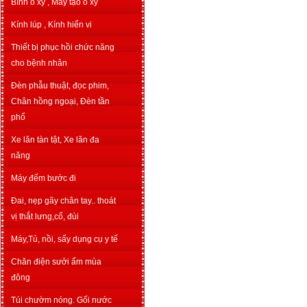
Bình o xy , Máy tạo o xy
Kính lúp , Kính hiển vi
Thiết bị phục hồi chức năng
cho bệnh nhân
Đèn phẫu thuật, đọc phim,
Chân hồng ngoại, Đèn tần
phổ
Xe lăn tàn tật, Xe lăn đa
năng
Máy đếm bước đi
Đai, nẹp gãy chân tay.. thoát
vị thắt lưng,cổ, đùi
Máy,Tủ, nồi, sấy dụng cụ y tế
Chăn điện sưởi ấm mùa
đông
Túi chườm nóng. Gối nước