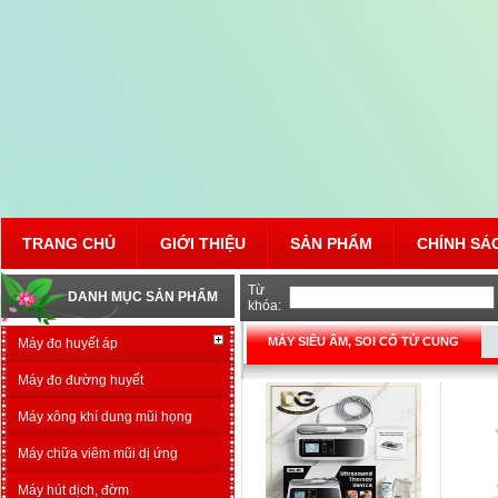
TRANG CHỦ
GIỚI THIỆU
SẢN PHẨM
CHÍNH SÁ
Từ
DANH MỤC SẢN PHẨM
khóa:
MÁY SIÊU ÂM, SOI CỔ TỬ CUNG
Máy đo huyết áp
Máy đo đường huyết
Máy xông khí dung mũi họng
Máy chữa viêm mũi dị ứng
Máy hút dịch, đờm