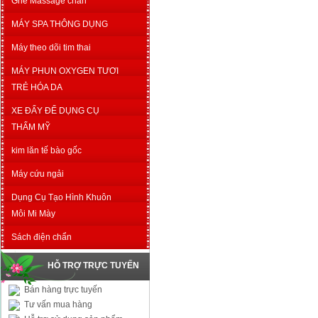
Ghế Massage chân
MÁY SPA THÔNG DỤNG
Máy theo dõi tim thai
MÁY PHUN OXYGEN TƯƠI
TRẺ HÓA DA
XE ĐẨY ĐỂ DỤNG CỤ
THẨM MỸ
kim lăn tế bào gốc
Máy cứu ngải
Dụng Cụ Tạo Hình Khuôn
Môi Mi Mày
Sách điện chẩn
HỖ TRỢ TRỰC TUYẾN
Bán hàng trực tuyến
Tư vấn mua hàng