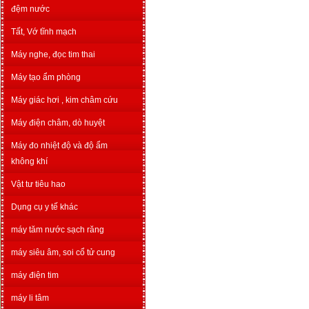
đệm nước
Tất, Vớ tĩnh mạch
Máy nghe, đọc tim thai
Máy tạo ẩm phòng
Máy giác hơi , kim châm cứu
Máy điện châm, dò huyệt
Máy đo nhiệt độ và độ ẩm
không khí
Vật tư tiêu hao
Dụng cụ y tế khác
máy tăm nước sạch răng
máy siêu âm, soi cổ tử cung
máy điện tim
máy li tâm