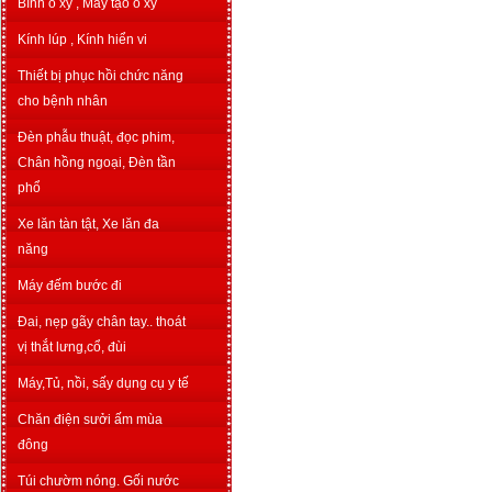
Bình o xy , Máy tạo o xy
Kính lúp , Kính hiển vi
Thiết bị phục hồi chức năng
cho bệnh nhân
Đèn phẫu thuật, đọc phim,
Chân hồng ngoại, Đèn tần
phổ
Xe lăn tàn tật, Xe lăn đa
năng
Máy đếm bước đi
Đai, nẹp gãy chân tay.. thoát
vị thắt lưng,cổ, đùi
Máy,Tủ, nồi, sấy dụng cụ y tế
Chăn điện sưởi ấm mùa
đông
Túi chườm nóng. Gối nước