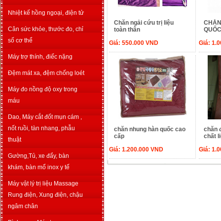
Nhiệt kế hồng ngoại, điện tử
Chăn ngải cứu trị liệu
CHĂN 
Cân sức khỏe, thước đo, chỉ
toàn thân
QUỐC
số cơ thể
Giá:
550.000
VND
Giá:
1.
Máy trợ thính, điếc nặng
Đệm mát xa, đệm chống loét
Máy đo nồng độ oxy trong
máu
Dao, Máy cắt đốt mụn cám ,
nốt ruồi, tàn nhang, phẫu
chăn nhung hàn quốc cao
chăn đ
cấp
chất l
thuật
Giá:
1.200.000
VND
Giá:
1.
Gường,Tủ, xe đẩy, bàn
khám, bàn mổ inox y tế
Máy vật lý trị liệu Massage
Rung điện, Xung điện, chậu
ngâm chân