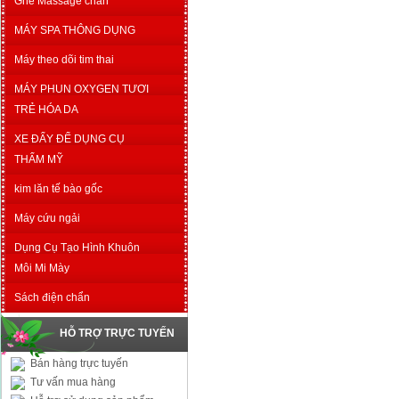
Ghế Massage chân
MÁY SPA THÔNG DỤNG
Máy theo dõi tim thai
MÁY PHUN OXYGEN TƯƠI
TRẺ HÓA DA
XE ĐẨY ĐỂ DỤNG CỤ
THẨM MỸ
kim lăn tế bào gốc
Máy cứu ngải
Dụng Cụ Tạo Hình Khuôn
Môi Mi Mày
Sách điện chẩn
HỖ TRỢ TRỰC TUYẾN
Bán hàng trực tuyến
Tư vấn mua hàng