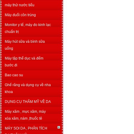
máy thử nước tiểu
Máy đuổi côn trùng
Monitor y tế, máy đo kinh lạc
chuẩn trị
Máy hút sữa và bình sữa
uống
Máy tập thể dục và đếm
bước đi
Bao cao su
Ghế răng và dụng cụ về nha
khoa
DỤNG CỤ THẨM MỸ VỀ DA
Máy xăm , mực xăm, máy
xóa xăm, nám ,thuốc tê
MÁY SOI DA , PHÂN TÍCH