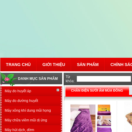
TRANG CHỦ
GIỚI THIỆU
SẢN PHẨM
CHÍNH SÁ
Từ
DANH MỤC SẢN PHẨM
khóa:
CHĂN ĐIỆN SƯỞI ẤM MÙA ĐÔNG
Máy đo huyết áp
Máy đo đường huyết
Máy xông khí dung mũi họng
Máy chữa viêm mũi dị ứng
Máy hút dịch, đờm