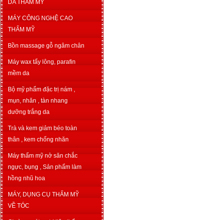
DA THẨM MỸ
MÁY CÔNG NGHỆ CAO
THẨM MỸ
Bồn massage gỗ ngâm chân
Máy wax tẩy lông, parafin
mềm da
Bộ mỹ phẩm đặc trị nám ,
mụn, nhăn , tàn nhang
dưỡng trắng da
Trà và kem giảm béo toàn
thân , kem chống nhăn
Máy thẩm mỹ nở săn chắc
ngực, bụng , Sản phẩm làm
hồng nhũ hoa
MÁY, DỤNG CỤ THẨM MỸ
VỀ TÓC