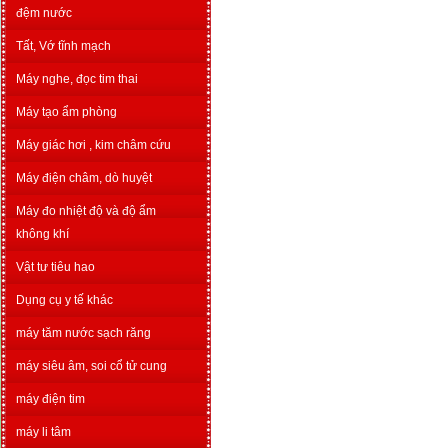
đệm nước
Tất, Vớ tĩnh mạch
Máy nghe, đọc tim thai
Máy tạo ẩm phòng
Máy giác hơi , kim châm cứu
Máy điện châm, dò huyệt
Máy đo nhiệt độ và độ ẩm
không khí
Vật tư tiêu hao
Dụng cụ y tế khác
máy tăm nước sạch răng
máy siêu âm, soi cổ tử cung
máy điện tim
máy li tâm