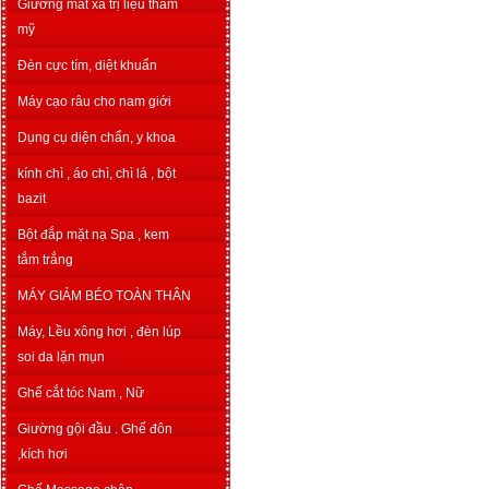
Giường mát xa trị liệu thẩm
mỹ
Đèn cực tím, diệt khuẩn
Máy cạo râu cho nam giới
Dụng cụ diện chẩn, y khoa
kính chì , áo chì, chì lá , bột
bazit
Bột đắp mặt nạ Spa , kem
tắm trắng
MÁY GIẢM BÉO TOÀN THÂN
Máy, Lều xông hơi , đèn lúp
soi da lặn mụn
Ghế cắt tóc Nam , Nữ
Giường gội đầu . Ghế đôn
,kích hơi