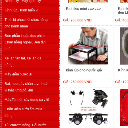
Bình o xy , Máy tạo o xy
Kính lúp mini cao cấp
Kính l
Kính lúp , Kính hiển vi
đèn L
1
Thiết bị phục hồi chức năng
Giá:
200.000
VND
Giá:
40
cho bệnh nhân
Đèn phẫu thuật, đọc phim,
Chân hồng ngoại, Đèn tần
phổ
Xe lăn tàn tật, Xe lăn đa
năng
kính lúp cho người già
Kính 
Máy đếm bước đi
Giá:
250.000
VND
Giá:
12
Đai, nẹp gãy chân tay.. thoát
vị thắt lưng,cổ, đùi
Máy,Tủ, nồi, sấy dụng cụ y tế
Chăn điện sưởi ấm mùa
đông
Túi chườm nóng. Gối nước