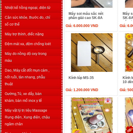
Nhiệt kế hồng ngoại, điện tử
Máy soi máu sắc nét
Máy s
Cân sức khỏe, thước đo, chỉ
phân giải cao SK-8A
SK-8A
nét ph
số cơ thể
Giá:
6.000.000
VND
Giá:
6.
Máy trợ thính, điếc nặng
Đệm mát xa, đệm chống loét
Máy đo nồng độ oxy trong
máu
Dao, Máy cắt đốt mụn cám ,
nốt ruồi, tàn nhang, phẫu
Kính lúp MS-35
Kính 
10 đè
thuật
Giá:
1.200.000
VND
Giá:
50
Gường,Tủ, xe đẩy, bàn
khám, bàn mổ inox y tế
Máy vật lý trị liệu Massage
Rung điện, Xung điện, chậu
ngâm chân