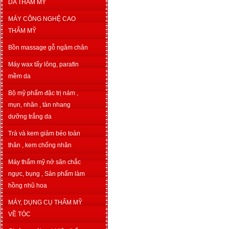
DA THẨM MỸ
MÁY CÔNG NGHỆ CAO
THẨM MỸ
Bồn massage gỗ ngâm chân
Máy wax tẩy lông, parafin
mềm da
Bộ mỹ phẩm đặc trị nám ,
mụn, nhăn , tàn nhang
dưỡng trắng da
Trà và kem giảm béo toàn
thân , kem chống nhăn
Máy thẩm mỹ nở săn chắc
ngực, bụng , Sản phẩm làm
hồng nhũ hoa
MÁY, DỤNG CỤ THẨM MỸ
VỀ TÓC