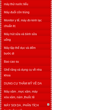
máy thử nước tiểu
Máy đuổi côn trùng
Monitor y tế, máy đo kinh lạc
chuẩn trị
Máy hút sữa và bình sữa
uống
Máy tập thể dục và đếm
bước đi
Bao cao su
Ghế răng và dụng cụ về nha
khoa
DỤNG CỤ THẨM MỸ VỀ DA
Máy xăm , mực xăm, máy
xóa xăm, nám ,thuốc tê
MÁY SOI DA , PHÂN TÍCH