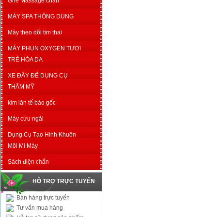
Ghế Massage chân
MÁY SPA THÔNG DỤNG
Máy theo dõi tim thai
MÁY PHUN OXYGEN TƯƠI
TRẺ HÓA DA
XE ĐẨY ĐỂ DỤNG CỤ
THẨM MỸ
kim lăn tế bào gốc
Máy cứu ngải
Dụng Cụ Tạo Hình Khuôn
Môi Mi Mày
Sách điện chẩn
HỖ TRỢ TRỰC TUYẾN
Bán hàng trực tuyến
Tư vấn mua hàng