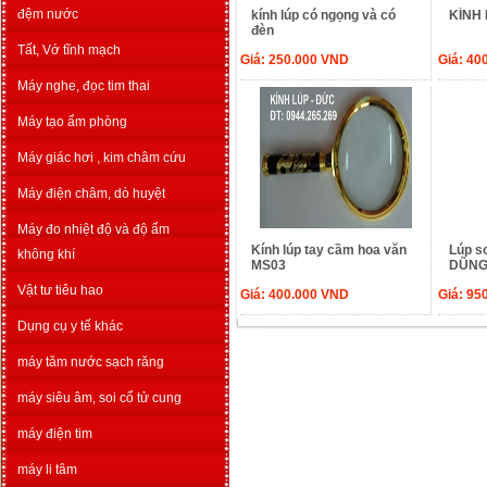
đệm nước
kính lúp có ngọng và có
KÍNH 
đèn
Tất, Vớ tĩnh mạch
Giá:
250.000
VND
Giá:
40
Máy nghe, đọc tim thai
Máy tạo ẩm phòng
Máy giác hơi , kim châm cứu
Máy điện châm, dò huyệt
Máy đo nhiệt độ và độ ẩm
Kính lúp tay cầm hoa văn
Lúp soi
không khí
MS03
DŨNG
Vật tư tiêu hao
Giá:
400.000
VND
Giá:
95
Dụng cụ y tế khác
máy tăm nước sạch răng
máy siêu âm, soi cổ tử cung
máy điện tim
máy li tâm