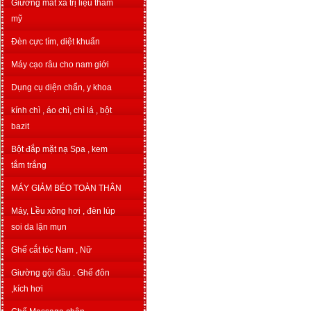
Giường mát xa trị liệu thẩm
mỹ
Đèn cực tím, diệt khuẩn
Máy cạo râu cho nam giới
Dụng cụ diện chẩn, y khoa
kính chì , áo chì, chì lá , bột
bazit
Bột đắp mặt nạ Spa , kem
tắm trắng
MÁY GIẢM BÉO TOÀN THÂN
Máy, Lều xông hơi , đèn lúp
soi da lặn mụn
Ghế cắt tóc Nam , Nữ
Giường gội đầu . Ghế đôn
,kích hơi