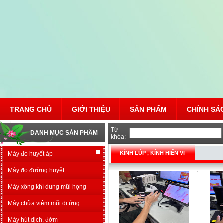
TRANG CHỦ
GIỚI THIỆU
SẢN PHẨM
CHÍNH SÁ
Từ
DANH MỤC SẢN PHẨM
khóa:
KÍNH LÚP , KÍNH HIỂN VI
Máy đo huyết áp
Máy đo đường huyết
Máy xông khí dung mũi họng
Máy chữa viêm mũi dị ứng
Máy hút dịch, đờm